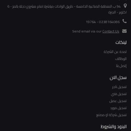
94 ب المنطقة الصناعية الخامسة - طريق الواحات مباشرة امام مشروع دجلة بالمز - 6
اكتوبر - الجيزة
0238164086 - 19764
Send email via our
Contact Us
لينكات
لمحة عن الشركة
الوظائف
إتصل بنا
سجل الان
تسجيل تاجر
تسجيل فني
تسجيل عميل
تسجيل مورد
تسجيل شركة او مصنع
البنود والشروط