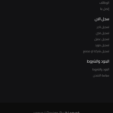
الوظائف
إتصل بنا
سجل الان
تسجيل تاجر
تسجيل فني
تسجيل عميل
تسجيل مورد
تسجيل شركة او مصنع
البنود والشروط
البنود والشروط
سياسة الشحن
venus | Design By
it4egypt