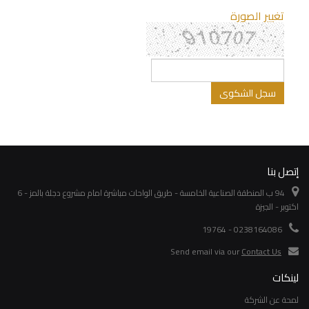
تغيير الصورة
إتصل بنا
94 ب المنطقة الصناعية الخامسة - طريق الواحات مباشرة امام مشروع دجلة بالمز - 6
اكتوبر - الجيزة
0238164086 - 19764
Send email via our
Contact Us
لينكات
لمحة عن الشركة