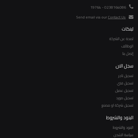
0238164086 - 19764
Send email via our
Contact Us
لينكات
لمحة عن الشركة
الوظائف
إتصل بنا
سجل الان
تسجيل تاجر
تسجيل فني
تسجيل عميل
تسجيل مورد
تسجيل شركة او مصنع
البنود والشروط
البنود والشروط
سياسة الشحن