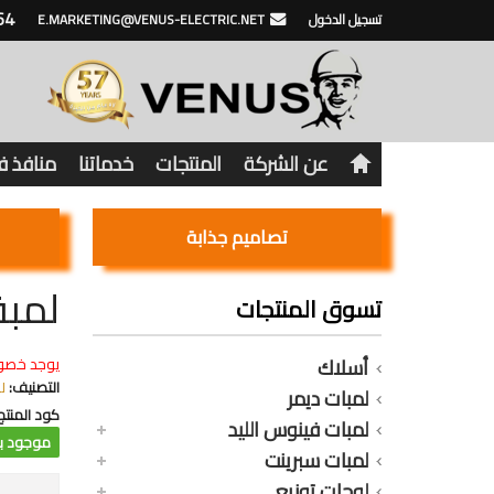
64
تسجيل الدخول
E.MARKETING@VENUS-ELECTRIC.NET
عن الشركة
المنتجات
خدماتنا
منافذ 
تصاميم جذابة
لمبة كاس ليد
تسوق المنتجات
أسلاك
يوجد خصو
التصنيف:
ل
لمبات ديمر
كود المنتج
لمبات فينوس الليد
موجود با
لمبات سبرينت
لوحات توزيع