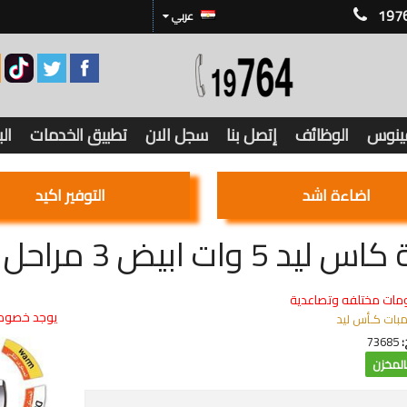
197
عربي
فينوس
الوظائف
إتصل بنا
سجل الان
تطبيق الخدمات
ال
اضاءة اشد
التوفير اكيد
 5 وات ابيض 3 مراحل كعب استارتر
مات مختلفه وتصاعدية
يوجد خصوما
مبات كـأس ليد
:
73685
لمخزن