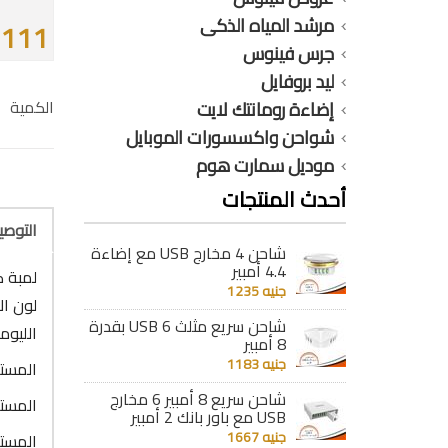
مرشد المياه الذكى
111 جنيه
جرس فينوس
ليد بروفايل
الكمية
إضاءة رومانتك لايت
شواحن واكسسورات الموبايل
موديل سمارت هوم
أحدث المنتجات
التوص
شاحن 4 مخارج USB مع إضاءة
4.4 أمبير
لمبة كاس ليد 5 وات
جنيه 1235
لون ال
شاحن سريع مثلث 6 USB بقدرة
الليومن : 
8 أمبير
جنيه 1183
المستوى الا
شاحن سريع 8 أمبير 6 مخارج
المستوى الث
USB مع باور بانك 2 أمبير
جنيه 1667
المستوى الث