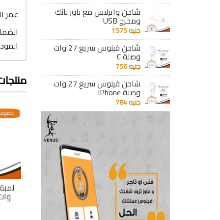
شاحن وايرليس مع باور بانك
عمر التشغيل 
ومخرج USB
جنيه 1575
الضمان : 6
الموديل
شاحن فينوس سريع 27 وات
وصلة C
جنيه 756
منتجات
شاحن فينوس سريع 27 وات
وصلة IPhone
جنيه 784
عدية
خصومات مختلفه وتصاعدية
خصومات مختلفه وتصاعدية
خصومات
لمبة كاس ليد 5.5
لمبة كأس ليد 4.5
لمبة كأس ليد 4.5
وات أبيض
وات أبيض كعب
وات
استارتر
جنيه 73
جنيه 73