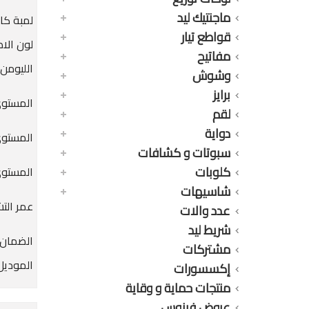
ماجنتيك ليد
لمبة كاس ليد 5 وات ابيض
قواطع تيار
لون الاض
مفاتيح
الليومن : 5LM
وشوش
برايز
المستوى الاول 
لقم
دواية
المستوى الثانى 
سبوتات و كشافات
كلوبات
المستوى الثالث
شاسيهات
عمر التشغيل : 0
عدد والات
شريط ليد
الضمان : 36 
مشتركات
الموديل :
إكسسورات
منتجات حماية و وقاية
عروض فينوس