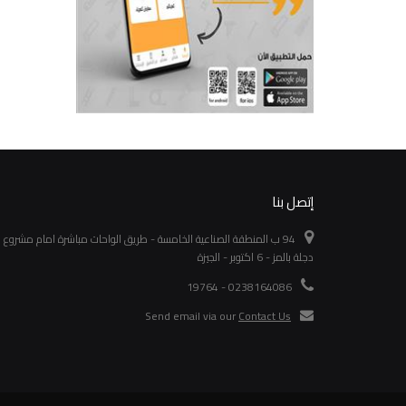
تفاصيل
تفاصيل
إتصل بنا
94 ب المنطقة الصناعية الخامسة - طريق الواحات مباشرة امام مشروع
دجلة بالمز - 6 اكتوبر - الجيزة
0238164086 - 19764
Send email via our
Contact Us