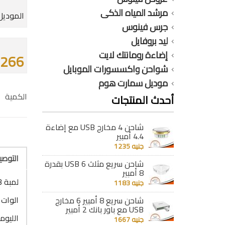
مرشد المياه الذكى
الموديل :
جرس فينوس
ليد بروفايل
إضاءة رومانتك لايت
266 جنيه
شواحن واكسسورات الموبايل
موديل سمارت هوم
الكمية
أحدث المنتجات
شاحن 4 مخارج USB مع إضاءة
4.4 أمبير
جنيه 1235
التوص
شاحن سريع مثلث 6 USB بقدرة
8 أمبير
لمبة 3 مرحل 16 وات 3 درجات أصفر 1400 ليومن
جنيه 1183
الوات : 16 و
شاحن سريع 8 أمبير 6 مخارج
USB مع باور بانك 2 أمبير
الليومن : 
جنيه 1667