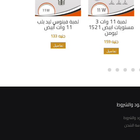
لمبة 11 وات 3
لمبة فينوس ليد بلب
مستويات ابيض 1521
11 وات أبيض
ليومن
جنيه 133
جنيه 159
تفاصيل
تفاصيل
نود والشروط
نود والشروط
سة الشحن