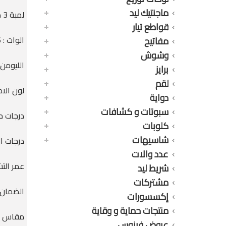
ماجنتيك ليد
لمبة 3 مرحل 16 وات 3 درجات أصفر 1400 ليومن
قواطع تيار
الوات : 16 وات
مفاتيح
وشوش
الليومن : 0LM
برايز
لقم
لون الاض
دواية
سبوتات و كشافات
درجات حرار
كلوبات
شاسيهات
درجات الاضاءة : 
عدد والات
عمر التشغيل : 0
شريط ليد
مشتركات
الضمان : 36 
إكسسورات
منتجات حماية و وقاية
مقاس الق
عروض فينوس