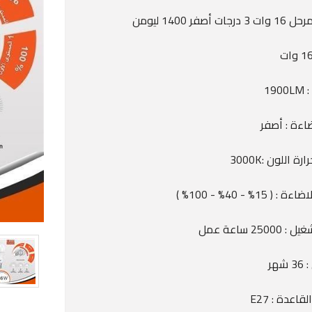
190
اءة : أصفر
ة اللون :3000K
( 15% - 40% - 100% )
2500 ساعة عمل
شهر
اعدة : E27