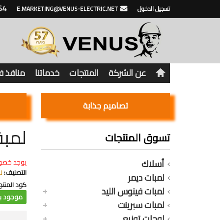
64
تسجيل الدخول
E.MARKETING@VENUS-ELECTRIC.NET
عن الشركة
المنتجات
خدماتنا
منافذ 
تصاميم جذابة
لمبة 16 وات 3 مستويات اصفر0
تسوق المنتجات
أسلاك
يوجد خصو
التصنيف:
ل
لمبات ديمر
كود المنتج
لمبات فينوس الليد
موجود با
لمبات سبرينت
لوحات توزيع