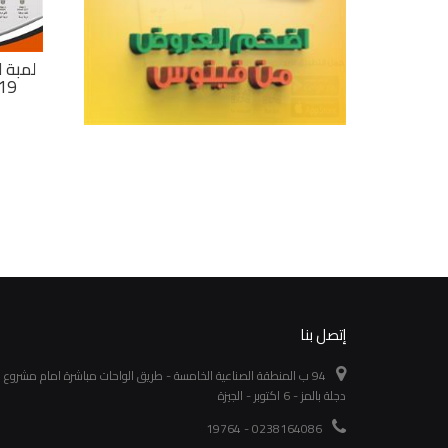
لمبة ليد ذكية 3
لمبة 11 وات 3
لمبة فينوس ليد بلب 9
مستويات 8.5 وات 3
مستويات اصفر 1150
وات أبيض
19 وات 3 ل
ليومن
جنيه 105
جنيه 115
تفاصيل
تفاصيل
إتصل بنا
94 ب المنطقة الصناعية الخامسة - طريق الواحات مباشرة امام مشروع
دجلة بالمز - 6 اكتوبر - الجيزة
0238164086 - 19764