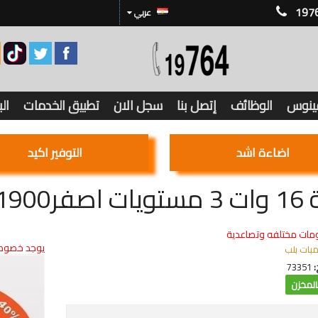
197
عربي
فينوس
الوظائف
إتصل بنا
سجل الان
تطبيق الخدمات
ال
اضاءة اشد
التوفير اكيد
190 ليومن
مات مختلفه وتصاعدية
يوجد خصوما
مبات بلب
:
73351
لمخزن