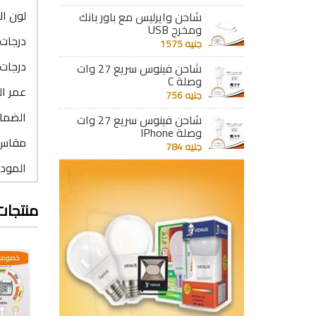
لون ال
شاحن وايرليس مع باور بانك
ومخرج USB
درجات حر
جنيه 1575
درجات الاضاء
شاحن فينوس سريع 27 وات
وصلة C
عمر التشغيل 
جنيه 756
الضمان : 6
شاحن فينوس سريع 27 وات
وصلة IPhone
مقاس ا
جنيه 784
الموديل
منتجات
عدية
خصومات مختلفه وتصاعدية
خصومات مختلفه وتصاعدية
خصومات