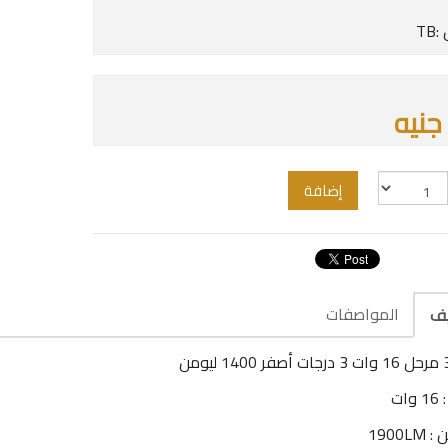
TB
إضافة
المواصفات
يف
ات
1900LM