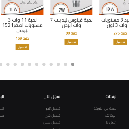
لمبة ليد 3 مستويات
لمبة فينوس ليد بلب 7
لمبة 11 وات 3
ون
وات أبيض
مستويات اصفر1521
ليومن
جنيه 276
جنيه 90
جنيه 159
تفاصيل
تفاصيل
تفاصيل
لينكات
سجل الان
الب
لمحة عن الشركة
تسجيل تاجر
الب
الوظائف
تسجيل فني
سيا
إتصل بنا
تسجيل عميل