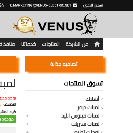
64
تسجيل الدخول
E.MARKETING@VENUS-ELECTRIC.NET
عن الشركة
المنتجات
خدماتنا
منافذ 
تصاميم جذابة
لمبة 11 وات 3 مستويات اصفر 
تسوق المنتجات
أسلاك
يوجد خصو
التصنيف:
ل
لمبات ديمر
كود المنتج
لمبات فينوس الليد
موجود با
لمبات سبرينت
لوحات توزيع