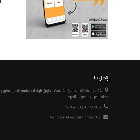
مستويات 8.5 وات 3
19 وات 3 لون
وات أبيض
و
جنيه 276
جنيه 105
تفاصيل
تفاصيل
إتصل بنا
94 ب المنطقة الصناعية الخامسة - طريق الواحات مباشرة امام مشروع
دجلة بالمز - 6 اكتوبر - الجيزة
0238164086 - 19764
Send email via our
Contact Us