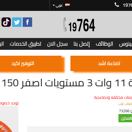
197
عربي
فينوس
الوظائف
إتصل بنا
سجل الان
تطبيق الخدمات
ال
اضاءة اشد
التوفير اكيد
1150 ليومن
مات مختلفه وتصاعدية
يوجد خصوما
مبات بلب
:
73266
لمخزن