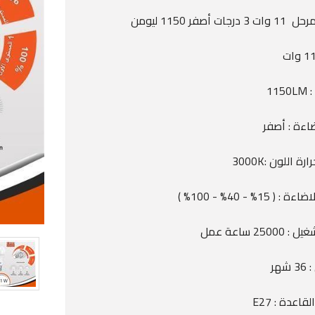
115
اءة : أصفر
ة اللون :3000K
( 15% - 40% - 100% )
2500 ساعة عمل
شهر
اعدة : E27