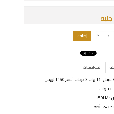
إضافة
المواصفات
يف
ات
1150LM
اضاءة : أصفر