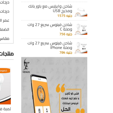
درجات حر
شاحن وايرليس مع باور بانك
ومخرج USB
درجات الاضاء
جنيه 1575
عمر التشغيل 
شاحن فينوس سريع 27 وات
وصلة C
الضمان : 6
جنيه 756
مقاس ا
شاحن فينوس سريع 27 وات
وصلة IPhone
منتجات
جنيه 784
عدية
خصومات مختلفه وتصاعدية
خصومات مختلفه وتصاعدية
خصومات
لمبة ليد ذكية 3
لمبة ليد 3 مستويات
لمبة فينوس ليد بلب 9