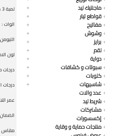
ماجنتيك ليد
لمبة 3 مرحل 11 وات 3 درجات أصفر 1150 ليومن
قواطع تيار
الوات : 11 وات
مفاتيح
وشوش
الليومن : 0LM
برايز
لقم
لون الاض
دواية
سبوتات و كشافات
درجات حرار
كلوبات
شاسيهات
درجات الاضاءة : 
عدد والات
عمر التشغيل : 0
شريط ليد
مشتركات
الضمان : 36 
إكسسورات
منتجات حماية و وقاية
مقاس الق
عروض فينوس