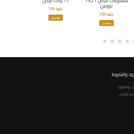
مستويات ابيض 1521
11 وات أبيض
ليومن
جنيه 133
جنيه 159
تفاصيل
تفاصيل
نود والشروط
نود والشروط
سة الشحن