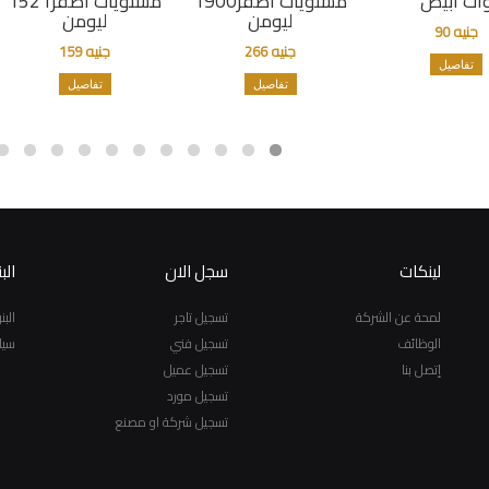
ات أبيض
مستويات اصفر1900
مستويات اصفر1521
ليومن
ليومن
جنيه 90
جنيه 266
جنيه 159
تفاصيل
تفاصيل
تفاصيل
لينكات
سجل الان
الب
لمحة عن الشركة
تسجيل تاجر
الب
الوظائف
تسجيل فني
سيا
إتصل بنا
تسجيل عميل
تسجيل مورد
تسجيل شركة او مصنع