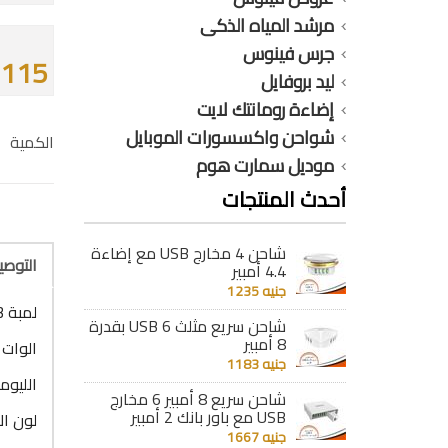
مرشد المياه الذكى
جرس فينوس
115 جنيه
ليد بروفايل
إضاءة رومانتك لايت
شواحن واكسسورات الموبايل
الكمية
موديل سمارت هوم
أحدث المنتجات
شاحن 4 مخارج USB مع إضاءة
التوص
4.4 أمبير
جنيه 1235
لمبة 3 مرحل 11 وات 3 درجات أصفر 1150 ليومن
شاحن سريع مثلث 6 USB بقدرة
8 أمبير
الوات : 11 و
جنيه 1183
الليومن : 
شاحن سريع 8 أمبير 6 مخارج
USB مع باور بانك 2 أمبير
لون ال
جنيه 1667