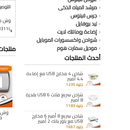
التوص
مرشد المياه الذكى
جرس فينوس
وش جل
ليد بروفايل
إضاءة رومانتك لايت
شواحن واكسسورات الموبايل
موديل سمارت هوم
منتجات
أحدث المنتجات
عدية
خصومات مختلفه وتصاعدية
خصومات مختلفه وتصاعدية
خصومات
شاحن 4 مخارج USB مع إضاءة
4.4 أمبير
جنيه 1235
شاحن سريع مثلث 6 USB بقدرة
8 أمبير
جنيه 1183
جى
وش جلاكسى جى
وش جلاكسى جى
وش 
شاحن سريع 8 أمبير 6 مخارج
فينوس 14
فينوس 13
ف
USB مع باور بانك 2 أمبير
جنيه 72
جنيه 68
جنيه 1667