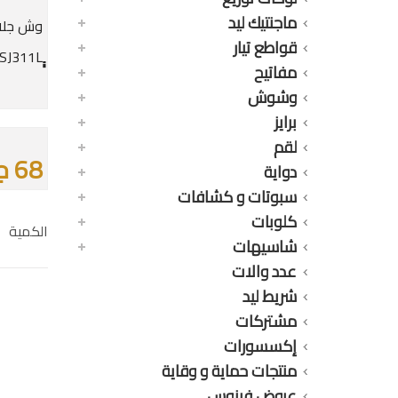
ماجنتيك ليد
وش جلا
قواطع تيار
مفاتيح
وشوش
برايز
لقم
68 جنيه
دواية
سبوتات و كشافات
كلوبات
الكمية
شاسيهات
عدد والات
شريط ليد
مشتركات
إكسسورات
منتجات حماية و وقاية
عروض فينوس