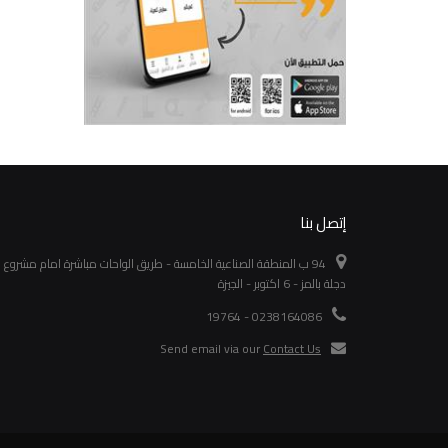
إتصل بنا
94 ب المنطقة الصناعية الخامسة - طريق الواحات مباشرة امام مشروع
دجلة بالمز - 6 اكتوبر - الجيزة
0238164086 - 19764
Send email via our
Contact Us