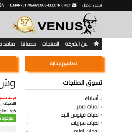
64
تسجيل الدخول
E.MARKETING@VENUS-ELECTRIC.NET
عن الشركة
المنتجات
خدماتنا
منافذ 
تصاميم جذابة
وش 
تسوق المنتجات
أسلاك
يوجد خصو
التصنيف:
و
لمبات ديمر
كود المنتج
لمبات فينوس الليد
موجود با
لمبات سبرينت
لوحات توزيع