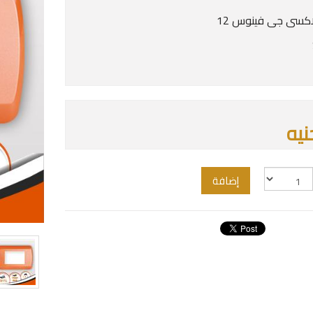
كسى جى فينوس 12
إضافة