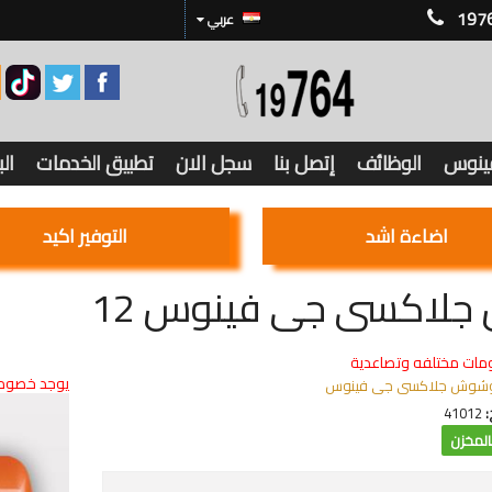
197
عربي
فينوس
الوظائف
إتصل بنا
سجل الان
تطبيق الخدمات
ال
اضاءة اشد
التوفير اكيد
جلاكسى جى فينوس 12
مات مختلفه وتصاعدية
يوجد خصوما
شوش جلاكسى جى فينوس
:
41012
لمخزن