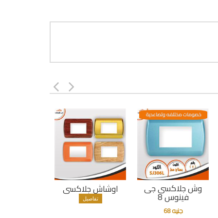
خصومات مختلفه وتصاعدية
وش جلاكسى جى
اوشاش جلاكسى
فينوس 8
تفاصيل
جنيه 68