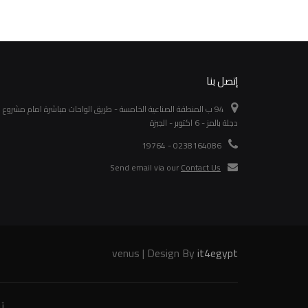
إتصل بنا
94 ب المنطقة الصناعية الخامسة - طريق الواحات مباشرة امام مشروع
دجلة بالمز - 6 اكتوبر - الجيزة
0238164086 - 19764
Send email via our
Contact Us
venus | Design By
it4egypt
ت