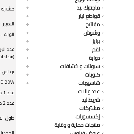
ماجنتيك ليد
مشترك خ
قواطع تيار
الامبير : 10A
مفاتيح
وشوش
الوات : 2500 وات
برايز
لقم
(سدادات
دواية
سبوتات و كشافات
يو اس بى (USB) : عدد 3 مخارج
كلوبات
D 20W
شاسيهات
عدد والات
عدد 1 مخرج USB-C
شريط ليد
عدد 2 مخرج USB-A
مشتركات
إكسسورات
طول السلك 
منتجات حماية و وقاية
عروض فينوس
الموديل : 0S