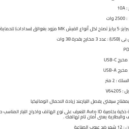
10A
 وات
ود بغوالق (سدادات) للحماية من عبث الاطفال .
3 مخارج بقدرة 38 وات
PD
ك : 2 متر
V6420S
مفتاح سيفتى يفصل التيارعند زيادة الاحمال اتوماتيكيا
شريحة ذكية بخاصية Auto ID التعرف على نوع الهاتف واخراج 
 والبطارية يعنى أمان تام لهاتفك .
عيوب الصناعة