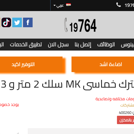
197
عربي
فينوس
الوظائف
إتصل بنا
سجل الان
تطبيق الخدمات
ال
اضاءة اشد
التوفير اكيد
ى MK سلك 2 متر و 3 مخارج يو اس بى
مات مختلفه وتصاعدية
يوجد خصوما
شتركات
:
400260
 بالمخزن