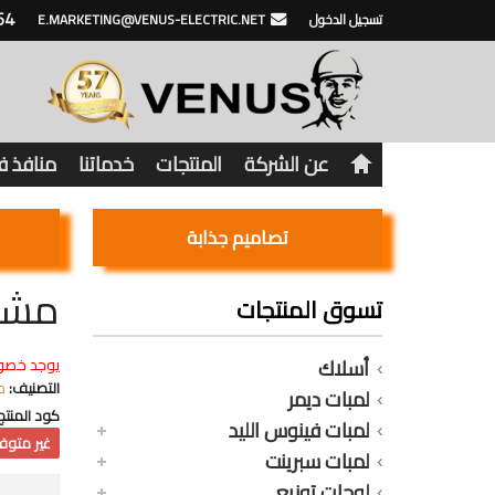
64
تسجيل الدخول
E.MARKETING@VENUS-ELECTRIC.NET
عن الشركة
المنتجات
خدماتنا
منافذ 
تصاميم جذابة
مشترك خماس
تسوق المنتجات
أسلاك
يوجد خصو
التصنيف:
م
لمبات ديمر
كود المنتج
لمبات فينوس الليد
غير متوفر
لمبات سبرينت
لوحات توزيع