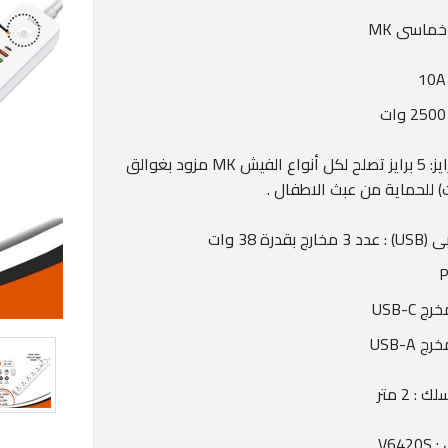
ماسى MK
عدد البرايز: 5 برايز تصلح لكل أنواع الفيش MK مزود بغوالق
) للحماية من عبث الاطفال .
 بقدرة 38 وات
P
: 2 متر
V642