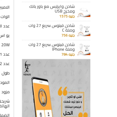
شاحن وايرليس مع باور بانك
الامبير : 
ومخرج USB
الوات : 2500
جنيه 1575
شاحن فينوس سريع 27 وات
عدد البرايز: 5 برايز تصلح لكل أنواع الفيش MK مز
وصلة C
يو اس بى (USB) : عدد 
جنيه 756
شاحن فينوس سريع 27 وات
 20W
وصلة IPhone
عدد 1 مخرج USB-C
جنيه 784
عدد 2 مخرج USB-A
طول السل
الموديل : 
مزود ب
الهاتف
الضمان : 12 شهر ضد 