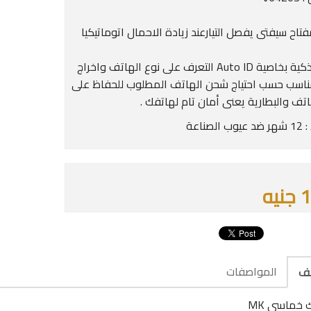
تاح سيفتى يفصل التيارعند زيادة الاحمال اتوماتيكيا
شريحة ذكية بخاصية Auto ID التعرف على نوع الهاتف واخراج
المناسب حسب احتياج شحن الهاتف المطلوب للحفاظ على
اتف والبطارية يعنى أمان تام لهاتفك .
لصناعة
يه
المواصفات
يف
 خماسى MK