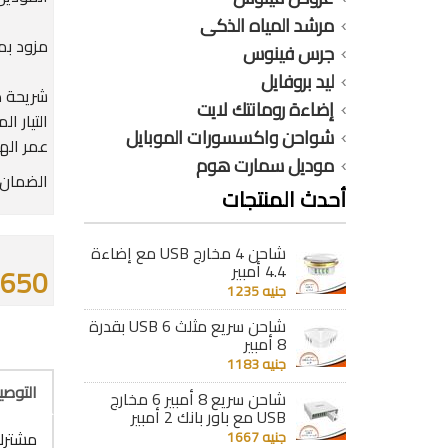
مرشد المياه الذكى
مزود بمف
جرس فينوس
ليد بروفايل
إضاءة رومانتك لايت
التيار 
شواحن واكسسورات الموبايل
عمر اله
موديل سمارت هوم
الضمان : 12 شهر ضد عيوب ا
أحدث المنتجات
شاحن 4 مخارج USB مع إضاءة
4.4 أمبير
1650 جن
جنيه 1235
شاحن سريع مثلث 6 USB بقدرة
8 أمبير
جنيه 1183
التوص
شاحن سريع 8 أمبير 6 مخارج
USB مع باور بانك 2 أمبير
جنيه 1667
مشترك