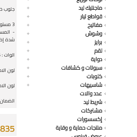
ماجنتيك ليد
جلوب خارج ال
قواطع تيار
مفاتيح
وشوش
شدة إض
برايز
لقم
الوات : 36 وات
دواية
سبوتات و كشافات
لون الاض
كلوبات
شاسيهات
لون الاط
عدد والات
الضمان : 36 
شريط ليد
مشتركات
إكسسورات
835 جنيه
منتجات حماية و وقاية
عروض فينوس