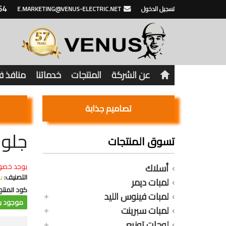
64
تسجيل الدخول
E.MARKETING@VENUS-ELECTRIC.NET
عن الشركة
المنتجات
خدماتنا
منافذ 
تصاميم جذابة
جلوب خا
تسوق المنتجات
أسلاك
يوجد خصو
التصنيف:
س
لمبات ديمر
كود المنتج
لمبات فينوس الليد
موجود با
لمبات سبرينت
لوحات توزيع