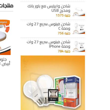
منتجات
شاحن وايرليس مع باور بانك
ومخرج USB
جنيه 1575
عدية
خصومات مختلفه وتصاعدية
خصومات مختلفه وتصاعدية
خصومات
شاحن فينوس سريع 27 وات
وصلة C
جنيه 756
شاحن فينوس سريع 27 وات
وصلة IPhone
جنيه 784
ائط
سبوت ليد بانل خارجى
سبوت ليد بانل خارجى
جلوب
يات اطار
سبرينت 20 وات أبيض
سبرينت 20 وات أصفر
جنيه 349
جنيه 349
تفاصيل
تفاصيل