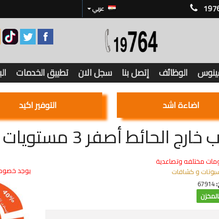
197
عربي
فينوس
الوظائف
إتصل بنا
سجل الان
تطبيق الخدمات
ال
اضاءة اشد
التوفير اكيد
رج الحائط أصفر 3 مستويات اطار رمادى
مات مختلفه وتصاعدية
يوجد خصوما
بوتات و كشافات
:
67914
لمخزن