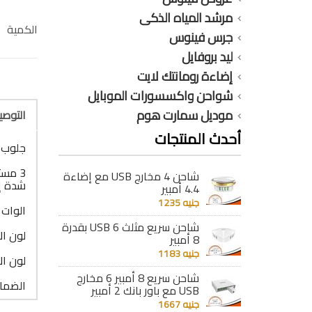
مرشد المياه الذكى
الكمية
جرس فينوس
ليد بروفايل
إضاءة رومانتك لايت
شواحن واكسسورات الموبايل
موديل سمارت هوم
التوص
أحدث المنتجات
جلوب خارج 
شاحن 4 مخارج USB مع إضاءة
شدة إ
4.4 أمبير
جنيه 1235
الوات : 36 و
شاحن سريع مثلث 6 USB بقدرة
لون ال
8 أمبير
جنيه 1183
لون ال
شاحن سريع 8 أمبير 6 مخارج
الضمان : 6
USB مع باور بانك 2 أمبير
جنيه 1667