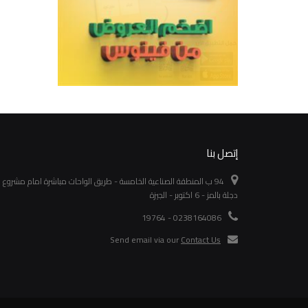
إتصل بنا
94 ب المنطقة الصناعية الخامسة - طريق الواحات مباشرة امام مشروع
دجلة بالمز - 6 اكتوبر - الجيزة
0238164086 - 19764
Send email via our
Contact Us