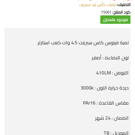
التصنيف:
لمبات كأس ليد سبرينت
كود المنتج:
75061
موجود بالمخزن
لمبة فينوس كاس سبرينت 4.5 وات كعب استارتر
لون الاضاءة : أصفر
الليومن : 410LM
درجة حرارة اللون : 3000k
مقاس القاعدة : PAr16
الضمان : 24 شهر
الموديل : TB