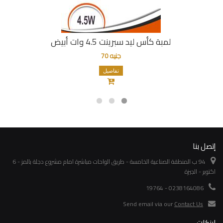
لمبة كأس ليد سبرينت 4.5 وات أبيض
جنيه 70
تفاصيل
إتصل بنا
94 ب المنطقة الصناعية الخامسة - طريق الواحات مباشرة امام مشروع دجلة بالمز - 6
اكتوبر - الجيزة
0238164086 - 19764
Send email via our
Contact Us
لينكات