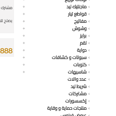
ماجنتيك ليد
مشترك متتع
قواطع تيار
يصلح لل
مفاتيح
وشوش
برايز
لقم
5888 جن
دواية
سبوتات و كشافات
كلوبات
شاسيهات
عدد والات
شريط ليد
مشتركات
إكسسورات
منتجات حماية و وقاية
عروض فينوس