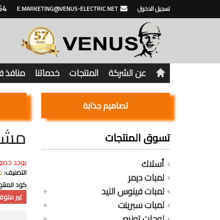
64
تسجيل الدخول
E.MARKETING@VENUS-ELECTRIC.NET
عن الشركة
المنتجات
خدماتنا
منافذ 
تصاميم جذابة
مشترك
تسوق المنتجات
أسلاك
يوجد خصو
التصنيف:
م
لمبات ديمر
كود المنتج
لمبات فينوس الليد
غير متوفر
لمبات سبرينت
لوحات توزيع