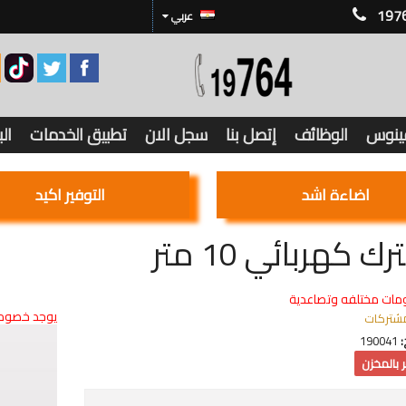
197
عربي
فينوس
الوظائف
إتصل بنا
سجل الان
تطبيق الخدمات
ال
اضاءة اشد
التوفير اكيد
 كهربائي 10 متر
مات مختلفه وتصاعدية
يوجد خصوما
شتركات
:
190041
 بالمخزن