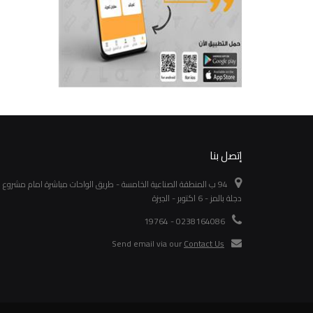
إتصل بنا
94 ب المنطقة الصناعية الخامسة - طريق الواحات مباشرة امام مشروع
دجلة بالمز - 6 اكتوبر - الجيزة
0238164086 - 19764
Send email via our
Contact Us