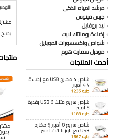
التوص
مرشد المياه الذكى
جرس فينوس
مشترك م
ليد بروفايل
يصلح ل
إضاءة رومانتك لايت
شواحن واكسسورات الموبايل
موديل سمارت هوم
منتجات
أحدث المنتجات
شاحن 4 مخارج USB مع إضاءة
عدية
خصومات مختلفه وتصاعدية
خصومات مختلفه وتصاعدية
خصومات
4.4 أمبير
جنيه 1235
شاحن سريع مثلث 6 USB بقدرة
8 أمبير
جنيه 1183
شاحن سريع 8 أمبير 6 مخارج
ى MK
مشترك رباعى MK مع
مشترك ثلاثى أبيض
مشترك
USB مع باور بانك 2 أمبير
ومى
مفتاح عمومى 10
بدون أرث - 10 أمبير
امبير 3 متر
سلك 100 سم
سلك 
جنيه 1667