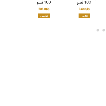
100 سم
180 سم
جنيه 440
جنيه 506
تفاصيل
تفاصيل