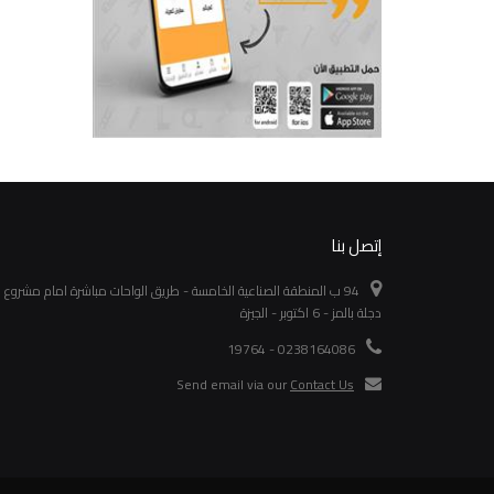
إتصل بنا
94 ب المنطقة الصناعية الخامسة - طريق الواحات مباشرة امام مشروع
دجلة بالمز - 6 اكتوبر - الجيزة
0238164086 - 19764
Send email via our
Contact Us