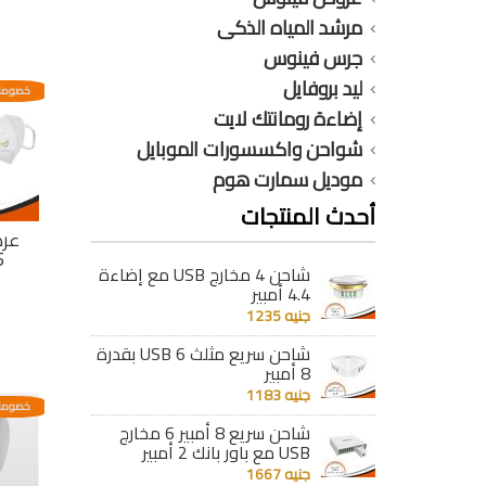
مرشد المياه الذكى
جرس فينوس
ليد بروفايل
خصومات
إضاءة رومانتك لايت
شواحن واكسسورات الموبايل
موديل سمارت هوم
أحدث المنتجات
95
شاحن 4 مخارج USB مع إضاءة
4.4 أمبير
جنيه 1235
شاحن سريع مثلث 6 USB بقدرة
8 أمبير
جنيه 1183
خصومات
شاحن سريع 8 أمبير 6 مخارج
USB مع باور بانك 2 أمبير
جنيه 1667