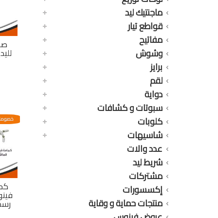
ماجنتيك ليد
قواطع تيار
مفاتيح
صا
وشوش
لليد
برايز
لقم
دواية
سبوتات و كشافات
كلوبات
خصومات
شاسيهات
عدد والات
شريط ليد
مشتركات
كم
إكسسورات
فين
منتجات حماية و وقاية
رسم
عروض فينوس