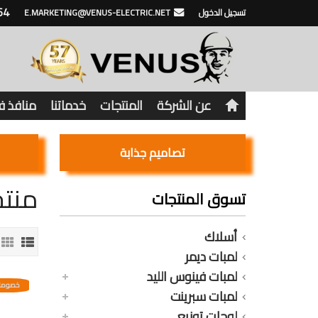
64
تسجيل الدخول
E.MARKETING@VENUS-ELECTRIC.NET
عن الشركة
المنتجات
خدماتنا
منافذ 
تصاميم جذابة
منتج
تسوق المنتجات
أسلاك
لمبات ديمر
لمبات فينوس الليد
خصومات
لمبات سبرينت
لوحات توزيع