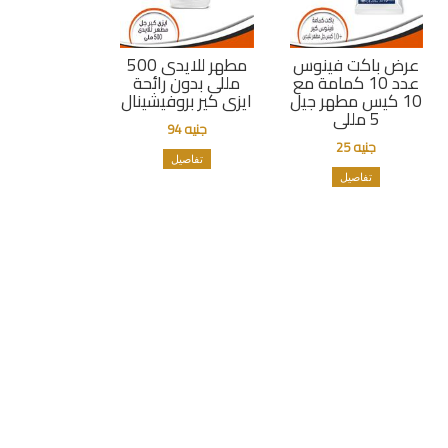
عرض باكت فينوس
مطهر للايدى 500
عدد 10 كمامة مع
مللى بدون رائحة
10 كيس مطهر جيل
ايزى كير بروفيشينال
5 مللى
جنيه 94
جنيه 25
تفاصيل
تفاصيل