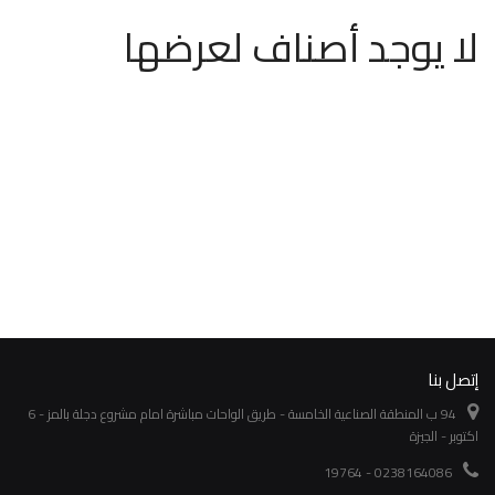
لا يوجد أصناف لعرضها
إتصل بنا
94 ب المنطقة الصناعية الخامسة - طريق الواحات مباشرة امام مشروع دجلة بالمز - 6
اكتوبر - الجيزة
0238164086 - 19764