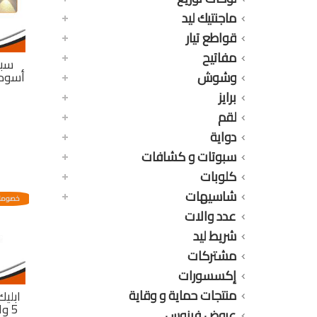
ماجنتيك ليد
قواطع تيار
مفاتيح
سبو
وشوش
برايز
لقم
دواية
سبوتات و كشافات
كلوبات
شاسيهات
خصومات
عدد والات
شريط ليد
مشتركات
إكسسورات
منتجات حماية و وقاية
ابلي
عروض فينوس