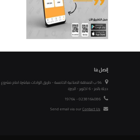
إتصل بنا
94 ب المنطقة الصناعية الخامسة - طريق الواحات مباشرة امام مشروع
دجلة بالمز - 6 اكتوبر - الجيزة
0238164086 - 19764
Send email via our
Contact Us