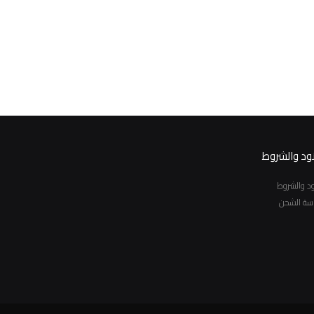
نود والشروط
نود والشروط
سة الشحن