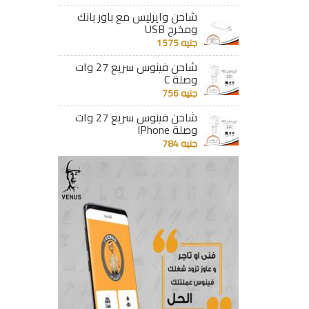
شاحن وايرليس مع باور بانك
ومخرج USB
جنيه 1575
شاحن فينوس سريع 27 وات
وصلة C
جنيه 756
شاحن فينوس سريع 27 وات
وصلة IPhone
جنيه 784