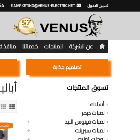
64
تسجيل الدخول
E.MARKETING@VENUS-ELECTRIC.NET
عن الشركة
المنتجات
خدماتنا
منافذ 
تصاميم جذابة
أبال
تسوق المنتجات
أسلاك
لمبات ديمر
لمبات فينوس الليد
خصومات
لمبات سبرينت
لوحات توزيع