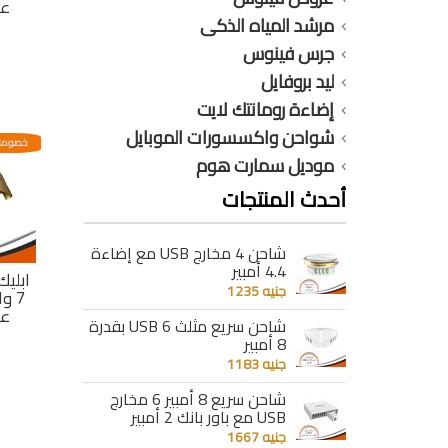
عد
مرشد المياه الذكى
جرس فينوس
ليد بروفايل
إضاءة رومانتك لايت
شواحن واكسسورات الموبايل
خصومات
موديل سمارت هوم
أحدث المنتجات
شاحن 4 مخارج USB مع إضاءة
4.4 أمبير
ابلي
جنيه 1235
عد
شاحن سريع مثلث 6 USB بقدرة
8 أمبير
جنيه 1183
شاحن سريع 8 أمبير 6 مخارج
USB مع باور بانك 2 أمبير
جنيه 1667