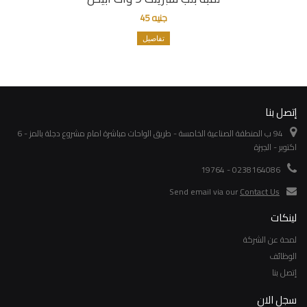
جنيه 45
تفاصيل
إتصل بنا
94 ب المنطقة الصناعية الخامسة - طريق الواحات مباشرة امام مشروع دجلة بالمز - 6
اكتوبر - الجيزة
0238164086 - 19764
Send email via our
Contact Us
لينكات
لمحة عن الشركة
الوظائف
إتصل بنا
سجل الان