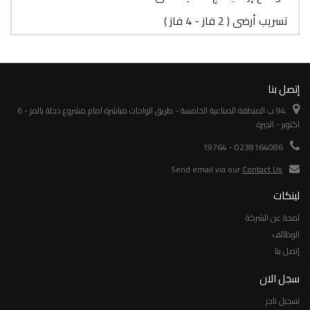
تسريب أرضى ( 2 فاز - 4 فاز )
إتصل بنا
94 ب المنطقة الصناعية الخامسة - طريق الواحات مباشرة امام مشروع دجلة بالمز - 6
اكتوبر - الجيزة
0238164086 - 19764
Send email via our
Contact Us
لينكات
لمحة عن الشركة
الوظائف
إتصل بنا
سجل الان
تسجيل تاجر