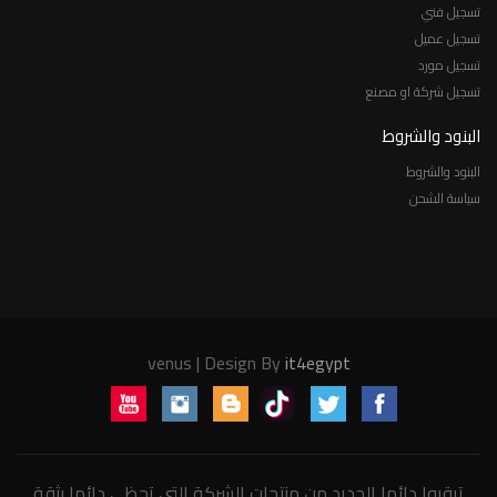
تسجيل فني
تسجيل عميل
تسجيل مورد
تسجيل شركة او مصنع
البنود والشروط
البنود والشروط
سياسة الشحن
venus | Design By
it4egypt
ترقبوا دائما الجديد من منتجات الشركة التى تحظى دائما بثقة