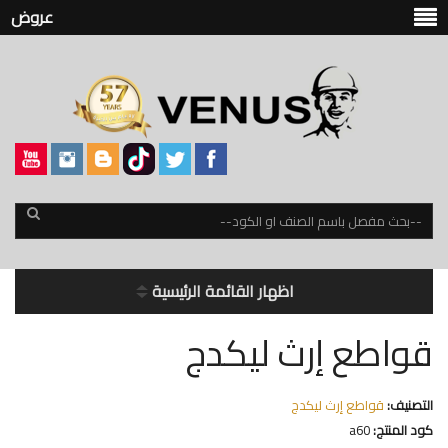
عروض
اظهار القائمة الرئيسية
قواطع إرث ليكدج
التصنيف:
قواطع إرث ليكدج
كود المنتج:
a60