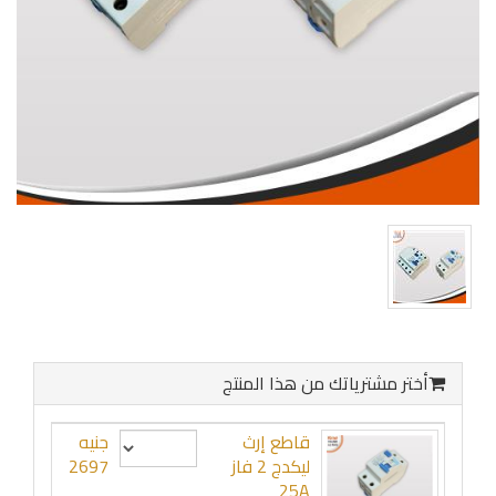
أختر مشترياتك من هذا المنتج
قاطع إرث
جنيه
ليكدج 2 فاز
2697
25A