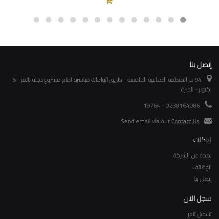
إتصل بنا
94 ب المنطقة الصناعية الخامسة - طريق الواحات مباشرة امام مشروع دجلة بالمز - 6
اكتوبر - الجيزة
0238164086 - 19764
Send email via our
Contact Us
لينكات
لمحة عن الشركة
الوظائف
إتصل بنا
سجل الان
تسجيل تاجر