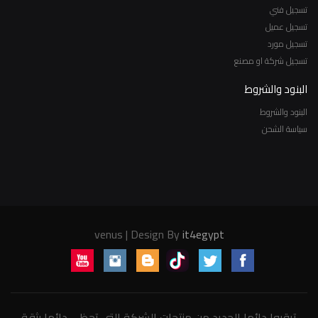
تسجيل فني
تسجيل عميل
تسجيل مورد
تسجيل شركة او مصنع
البنود والشروط
البنود والشروط
سياسة الشحن
venus | Design By
it4egypt
ترقبوا دائما الجديد من منتجات الشركة التى تحظى دائما بثقة