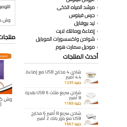
التوص
مرشد المياه الذكى
جرس فينوس
وش كيرف 
ليد بروفايل
إضاءة رومانتك لايت
منتجات
شواحن واكسسورات الموبايل
موديل سمارت هوم
أحدث المنتجات
عدية
خصومات مختلفه وتصاعدية
خصومات مختلفه وتصاعدية
خصومات
شاحن 4 مخارج USB مع إضاءة
4.4 أمبير
جنيه 1235
شاحن سريع مثلث 6 USB بقدرة
8 أمبير
 رقم
وش كيرف بكسل رقم
وش كيرف بكسل رقم
وش كي
(1) أبيض
جنيه 1183
(11) فوشيا
(10) موف
جنيه 28
جنيه 28
شاحن سريع 8 أمبير 6 مخارج
USB مع باور بانك 2 أمبير
تفاصيل
تفاصيل
جنيه 1667