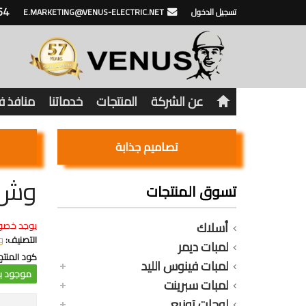
64
تسجيل الدخول
E.MARKETING@VENUS-ELECTRIC.NET
عن الشركة
المنتجات
خدماتنا
منافذ 
تصاميم جذابة
وش كير
تسوق المنتجات
أسلاك
يوجد خصو
التصنيف:
و
لمبات ديمر
كود المنتج
لمبات فينوس الليد
موجود با
لمبات سبرينت
لوحات توزيع