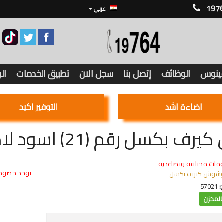
197
عربي
فينوس
الوظائف
إتصل بنا
سجل الان
تطبيق الخدمات
ال
اضاءة اشد
التوفير اكيد
ف بكسل رقم (21) اسود لامع
مات مختلفه وتصاعدية
يوجد خصوما
شوش كيرف بكسل
:
57021
لمخزن