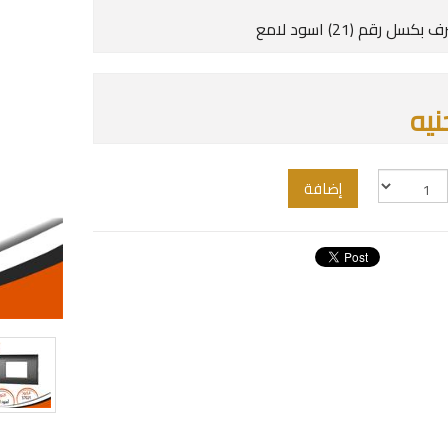
ل رقم (21) اسود لامع
إضافة