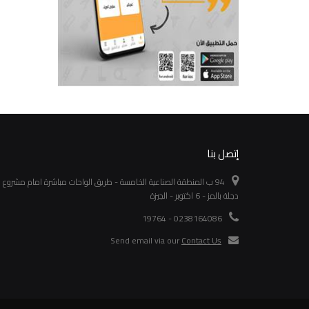
إتصل بنا
94 ب المنطقة الصناعية الخامسة - طريق الواحات مباشرة امام مشروع
دجلة بالمز - 6 اكتوبر - الجيزة
0238164086 - 19764
Send email via our
Contact Us