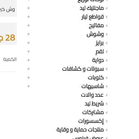
ماجنتيك ليد
وش كيرف بكس
قواطع تيار
مفاتيح
وشوش
28 جنيه
برايز
لقم
الكمية
دواية
سبوتات و كشافات
كلوبات
شاسيهات
عدد والات
شريط ليد
مشتركات
إكسسورات
منتجات حماية و وقاية
عروض فينوس