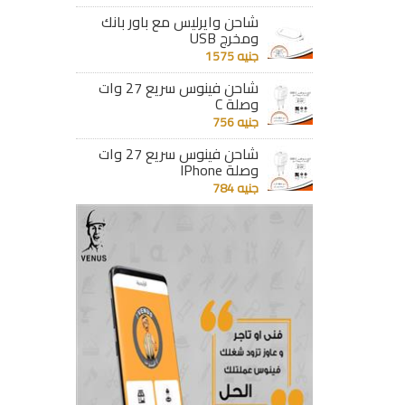
شاحن وايرليس مع باور بانك
ومخرج USB
جنيه 1575
شاحن فينوس سريع 27 وات
وصلة C
جنيه 756
شاحن فينوس سريع 27 وات
وصلة IPhone
جنيه 784