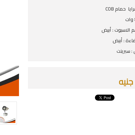
يا حمام COB
 الاسبوت : أبيض
اءة : أبيض
 : سبرينت