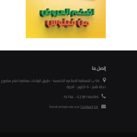
إتصل بنا
94 ب المنطقة الصناعية الخامسة - طريق الواحات مباشرة امام مشروع
دجلة بالمز - 6 اكتوبر - الجيزة
0238164086 - 19764
Send email via our
Contact Us