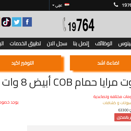
197
عربي
فينوس
الوظائف
إتصل بنا
سجل الان
تطبيق الخدمات
ال
اضاءة اشد
التوفير اكيد
حمام COB أبيض 8 وات سبرينت - اضاءة أبيض
مات مختلفه وتصاعدية
يوجد خصوما
بوتات و كشافات
:
63300
 بالمخزن