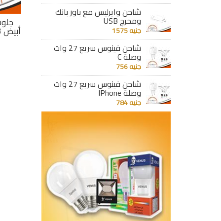
شاحن وايرليس مع باور بانك
ومخرج USB
ائط
سبوت ليد بانل خارجى
سبوت ليد بانل خارجى
جلوب
يات اطار
سبرينت 20 وات أبيض
سبرينت 20 وات أصفر
جنيه 1575
جنيه 349
جنيه 349
شاحن فينوس سريع 27 وات
وصلة C
تفاصيل
تفاصيل
جنيه 756
شاحن فينوس سريع 27 وات
وصلة IPhone
جنيه 784