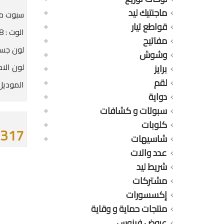
ماجنتيك ليد
سبوت مرا
قواطع تيار
الوت : 8 وات
مفاتيح
لون جسم
وشوش
لون الاض
برايز
لقم
الموديل
دواية
سبوتات و كشافات
كلوبات
317 جنيه
شاسيهات
عدد والات
شريط ليد
مشتركات
إكسسورات
منتجات حماية و وقاية
عروض فينوس