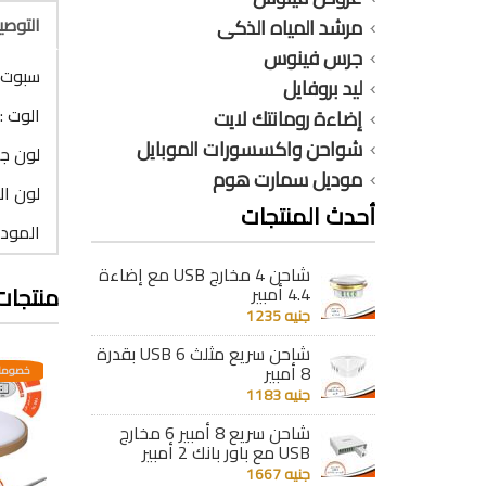
التوص
مرشد المياه الذكى
جرس فينوس
سبوت م
ليد بروفايل
الوت : 8 وا
إضاءة رومانتك لايت
شواحن واكسسورات الموبايل
لون جس
موديل سمارت هوم
لون ال
أحدث المنتجات
المودي
شاحن 4 مخارج USB مع إضاءة
منتجات
4.4 أمبير
جنيه 1235
شاحن سريع مثلث 6 USB بقدرة
8 أمبير
عدية
خصومات مختلفه وتصاعدية
خصومات مختلفه وتصاعدية
خصومات
جنيه 1183
شاحن سريع 8 أمبير 6 مخارج
USB مع باور بانك 2 أمبير
جنيه 1667