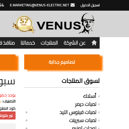
64
تسجيل الدخول
E.MARKETING@VENUS-ELECTRIC.NET
عن الشركة
المنتجات
خدماتنا
منافذ 
تصاميم جذابة
سبوت مرايا 
تسوق المنتجات
أسلاك
يوجد خصو
التصنيف:
س
لمبات ديمر
كود المنتج
لمبات فينوس الليد
غير متوفر
لمبات سبرينت
لوحات توزيع