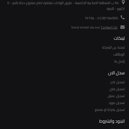
94 ب المنطقة الصناعية الخامسة - طريق الواحات مباشرة امام مشروع دجلة بالمز - 6
اكتوبر - الجيزة
0238164086 - 19764
Send email via our
Contact Us
لينكات
لمحة عن الشركة
الوظائف
إتصل بنا
سجل الان
تسجيل تاجر
تسجيل فني
تسجيل عميل
تسجيل مورد
تسجيل شركة او مصنع
البنود والشروط