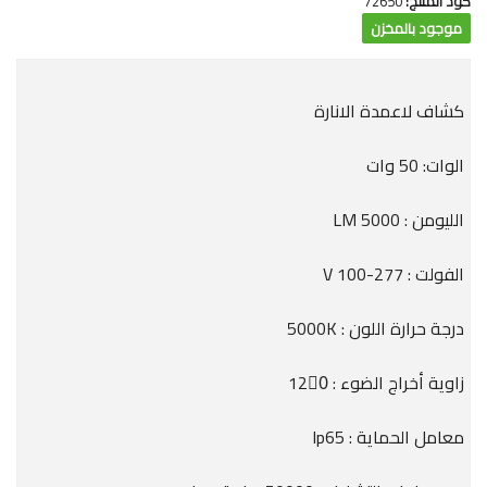
كود المنتج:
72650
موجود بالمخزن
كشاف لاعمدة الانارة
الوات: 50 وات
الليومن : 5000 LM
الفولت : 277-V 100
درجة حرارة اللون : 5000K
زاوية أخراج الضوء : 120ْ
معامل الحماية : lp65